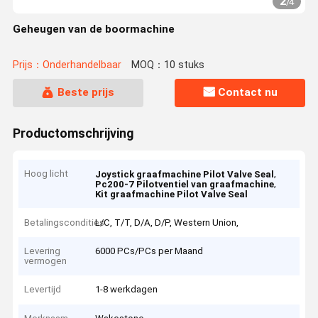
2
/
4
Geheugen van de boormachine
Prijs：Onderhandelbaar
MOQ：10 stuks
Beste prijs
Contact nu
Productomschrijving
Hoog licht
,
Joystick graafmachine Pilot Valve Seal
,
Pc200-7 Pilotventiel van graafmachine
Kit graafmachine Pilot Valve Seal
Betalingscondities
L/C, T/T, D/A, D/P, Western Union,
Levering
6000 PCs/PCs per Maand
vermogen
Levertijd
1-8 werkdagen