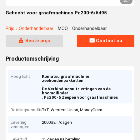
2
/
3
Gehecht voor graafmachines Pc200-6/6d95
Prijs：Onderhandelbaar
MOQ：Onderhandelbaar
Beste prijs
Contact nu
Productomschrijving
Hoog licht
Komatsu graafmachine
zeehondenpakketten
,
De Verbindingsuitrustingen van de
boomcilinder
,
Pc200-6 Zeepen voor graafmachines
Betalingscondities
T/T, Western Union, MoneyGram
Levering
2000SET/dagen
vermogen
Levertijd
15 dagen na betaling