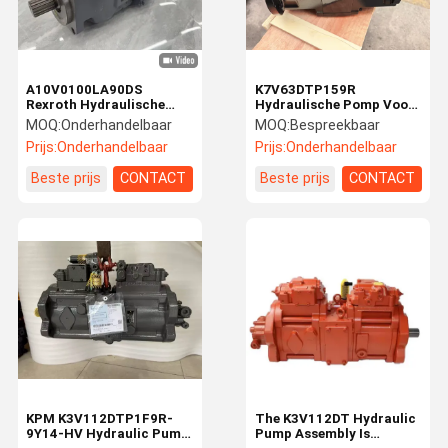
A10V0100LA90DS
K7V63DTP159R
Rexroth Hydraulische
Hydraulische Pomp Voor
Pomp Originele Bosch
Kobelco SK135-8
MOQ:
Onderhandelbaar
MOQ:
Bespreekbaar
Rexroth Pomp Voor
SK135SR Graafmachine
Prijs:
Onderhandelbaar
Prijs:
Onderhandelbaar
LIUGONG Graafmachine
Beste prijs
CONTACT
Beste prijs
CONTACT
Huis
Producten
Video's
Over Ons
KPM K3V112DTP1F9R-
The K3V112DT Hydraulic
9Y14-HV Hydraulic Pump
Pump Assembly Is