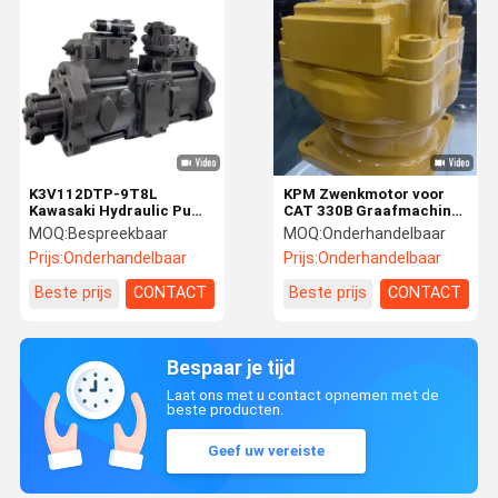
K3V112DTP-9T8L
KPM Zwenkmotor voor
Kawasaki Hydraulic Pump
CAT 330B Graafmachine
Assembly For SANY
Hydraulische
MOQ:
Bespreekbaar
MOQ:
Onderhandelbaar
Excavator SY205 /SY215-
Draaiaandrijving 107-
Prijs:
Onderhandelbaar
Prijs:
Onderhandelbaar
8
7054
Beste prijs
CONTACT
Beste prijs
CONTACT
Bespaar je tijd
Laat ons met u contact opnemen met de
beste producten.
Geef uw vereiste