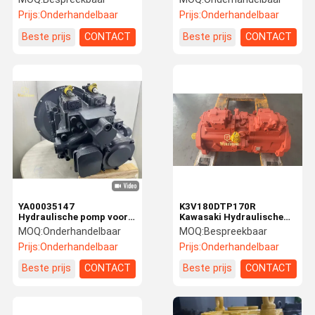
Graafmachine 380LC
SANY graafmachines
Prijs:
Onderhandelbaar
Prijs:
Onderhandelbaar
SY215C9 SY335C8
SY365C8 SR280R SR250
Beste prijs
CONTACT
Beste prijs
CONTACT
YA00035147
K3V180DTP170R
Hydraulische pomp voor
Kawasaki Hydraulische
graafmachines
Pomp Voor Hyundai
MOQ:
Onderhandelbaar
MOQ:
Bespreekbaar
K5V200DPH Hoofdpomp
Graafmachine 380LC
Prijs:
Onderhandelbaar
Prijs:
Onderhandelbaar
voor Hitachi ZAX450 /
ZAX470 / ZAX490-5A
Beste prijs
CONTACT
Beste prijs
CONTACT