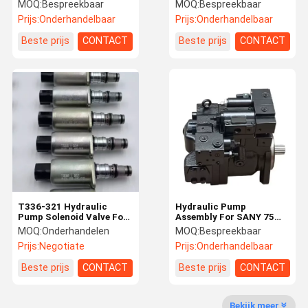
For Sumitomo SH210-5
Suitable For LiuGong
MOQ:
Bespreekbaar
MOQ:
Bespreekbaar
And Case CX210B
LG920E, 922E, 925E, And
Prijs:
Onderhandelbaar
Prijs:
Onderhandelbaar
Excavators
926E Excavators.
Fabriekstoch
Kwaliteitsco
Neem
Nieuws
Beste prijs
CONTACT
Beste prijs
CONTACT
T
Ntrole
Contact Met
Ons Op
Gevallen
Vraag Een
Company
Offerte
News
Hydraulische Brekerhamer
T336-321 Hydraulic
Hydraulic Pump
Pump Solenoid Valve For
Assembly For SANY 75
Graafwerktuig Engine Parts
SANY SY125 SY215
And XCMG 80 85
MOQ:
Onderhandelen
MOQ:
Bespreekbaar
SY335 Excavators
Excavators | High Quality
Prijs:
Negotiate
Prijs:
Onderhandelbaar
Replacement
Aanhangsels van graafmachines
Beste prijs
CONTACT
Beste prijs
CONTACT
Graafwerktuig Spare Parts
Bekijk meer
Hydraulische cilinder van de graafmachine