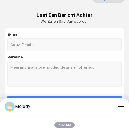
graafmachine afdichtingsset
Laat Een Bericht Achter
We Zullen Snel Antwoorden
Hydraulische Brekerdelen
E-mail
De hydraulische Beitel van de Brekerhamer
Onderdelen van de wagen van de graafmachine
Vereiste
Elektrische onderdelen voor graafmachines
Hydraulische Brekerzuiger
De hydraulische Uitrusting van de Brekerverbinding
Graafwerktuig Hydraulic Parts
Doorgaan
Melody
Hydraulische schroeven voor het verbreken van de spanning
Graafwerktuig Travel Motor
7:32 AM
Onze Categorieën