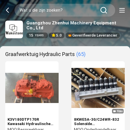
Guangzhou Zhenhui Machinery Equipment
Co., Ltd
15
5.0
Geverifieerde Leverancier
YEARS
Graafwerktuig Hydraulic Parts
(65)
K3V180DTP170R
8KWE5A-30/C24WR-832
Kawasaki Hydraulische
Solenoïde
Pomp Voor Hyundai
klepassemblage voor
MOQ:
Bespreekbaar
MOQ:
Onderhandelbaar