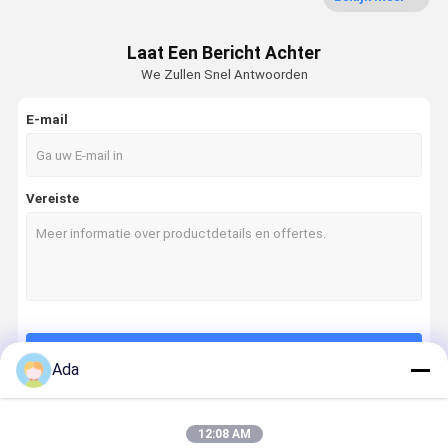
graafmachine afdichtingsset
Laat Een Bericht Achter
We Zullen Snel Antwoorden
Hydraulische Brekerdelen
E-mail
De hydraulische Beitel van de Brekerhamer
Onderdelen van de wagen van de graafmachine
Vereiste
Elektrische onderdelen voor graafmachines
Hydraulische Brekerzuiger
De hydraulische Uitrusting van de Brekerverbinding
Graafwerktuig Hydraulic Parts
Doorgaan
Ada
Hydraulische schroeven voor het verbreken van de spanning
Graafwerktuig Travel Motor
12:08 AM
Onze Categorieën