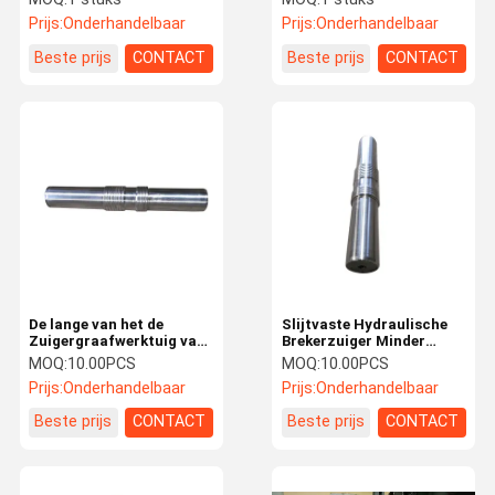
SB81N SB81
Prijs:
Onderhandelbaar
Prijs:
Onderhandelbaar
Beste prijs
CONTACT
Beste prijs
CONTACT
De lange van het de
Slijtvaste Hydraulische
Zuigergraafwerktuig van
Brekerzuiger Minder
de Duurzaamheids
Vervangstukken van de
MOQ:
10.00PCS
MOQ:
10.00PCS
Hydraulische Hamer
Analyse Hydraulische
Prijs:
Onderhandelbaar
Prijs:
Onderhandelbaar
Delen van Hydraulic
Breker
Breaker Spare
Beste prijs
CONTACT
Beste prijs
CONTACT