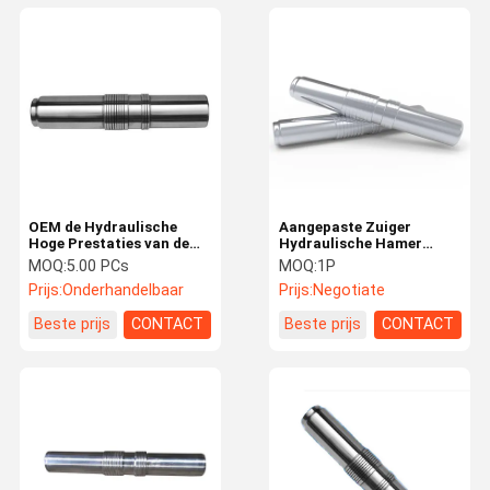
OEM de Hydraulische
Aangepaste Zuiger
Hoge Prestaties van de
Hydraulische Hamer
Brekerzuiger voor
100% Nieuw voor
MOQ:
5.00 PCs
MOQ:
1P
Graafwerktuig 1-50tons
DAEWOO KATO CAT
Prijs:
Onderhandelbaar
Prijs:
Negotiate
Breaker
Beste prijs
CONTACT
Beste prijs
CONTACT