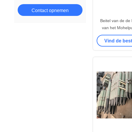
Contact opnemen
Beitel van de de
van het Mohelpu
Hydraulische Div
Vind de best
aan