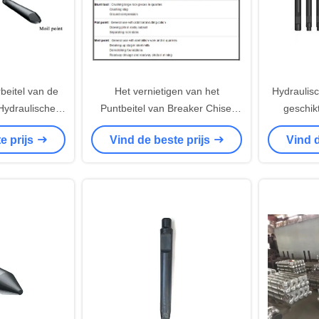
eitel van de
Het vernietigen van het
Hydraulisc
Hydraulische
Puntbeitel van Breaker Chisel
geschi
ukken van de
Moil van het
HB20G, H
e prijs
Vind de beste prijs
Vind d
eerstand
Stichtingengraafwerktuig voor
F22, F
Steenknipsel