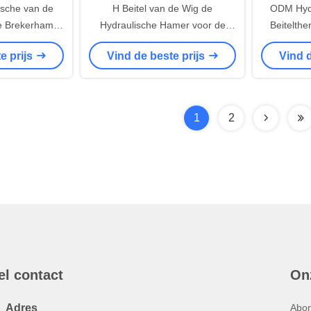
ische van de
H Beitel van de Wig de
ODM Hydr
e Brekerhamer
Hydraulische Hamer voor de
Beitelth
in Mijnbouw
Hydraulische Beitel van de
van 
e prijs
Vind de beste prijs
Vind d
Brekersb50/sb81/sb121/sb131
Hy
Rots
Breke
1
2
el contact
On
Adres
Abon