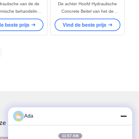
aulische van de de
De achter Hoofd Hydraulische
ermische behandeling
Concrete Beitel van het de
de Brekerhamer
Legeringsstaal van Brekerbeitels
e beste prijs
Vind de beste prijs
draulische de
voor Vernielingshamer
rvervangstukken
Ada
ze Nieuwsbrief
11:57 AM
neer u op onze nieuwsbrief voor kortingen en