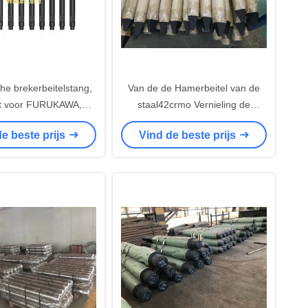
he brekerbeitelstang,
Van de de Hamerbeitel van de
kt voor FURUKAWA,
staal42crmo Vernieling de
B30G, HB40G, F20,
Beetjesgraafwerktuig Breaker
e beste prijs
Vind de beste prijs
35, F37 modellen.
Parts