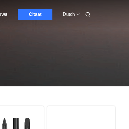
euws
Citaat
Dutch