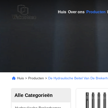
Huis
Over ons
Producten
Huis
>
Producten
>
De Hydraulische Beitel Van De Breker
Alle Categorieën