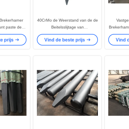
 Brekerhamer
40CrMo de Weerstand van de de
Vastge
nt paste de
Beitelsslijtage van
Brekerham
erse Modellen
graafwerktuighydraulic rock
Hydrau
e prijs
Vind de beste prijs
Vind d
breaker voor Steen
BeitelGi