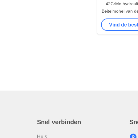
42CrMo hydraul
Beitelmohel van d
het Puntbeitel 
Vind de best
Snel verbinden
Sn
Huis