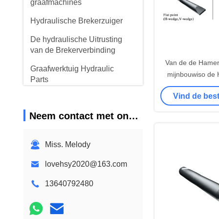
graafmachines
Hydraulische Brekerzuiger
De hydraulische Uitrusting
van de Brekerverbinding
Van de de Hamerb
Graafwerktuig Hydraulic
mijnbouwiso de 
Parts
Breker Vervangst
Vind de best
Hydraulische schroeven
de Slijtagew
voor het verbreken van de
Neem contact met ons op
spanning
Graafwerktuig Travel Motor
Miss. Melody
lovehsy2020@163.com
13640792480