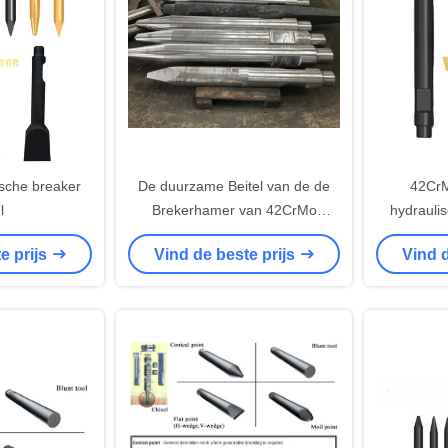
sche breaker
De duurzame Beitel van de de
42CrM
l
Brekerhamer van 42CrMo
hydrauli
Hydraulische voor Steen en Rots
excava
e prijs
Vind de beste prijs
Vind d