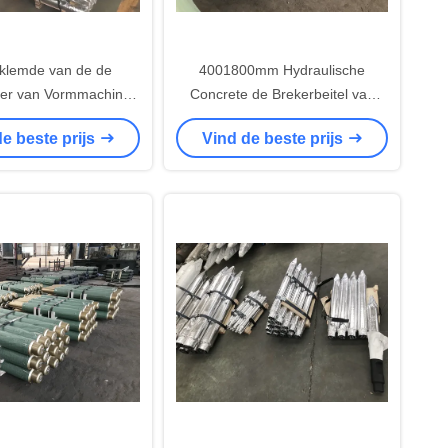
klemde van de de
4001800mm Hydraulische
er van Vormmachines
Concrete de Brekerbeitel van
lische van het de
Hamerhulpmiddelen HRC48-52
e beste prijs
Vind de beste prijs
etijzer Materiële de
Strookkleur