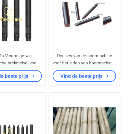
o V-vormige wig
Deeltjes van de boormachine
sche brekmeisel voor
voor het laden van boormachines
toren met banden
van het type CE
e beste prijs
Vind de beste prijs