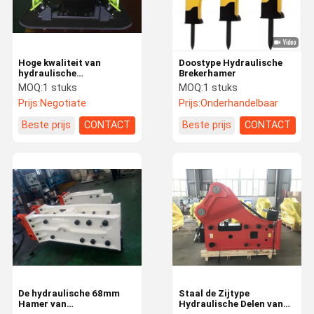
Hoge kwaliteit van
Doostype Hydraulische
hydraulische
Brekerhamer
compactoren voor
MOQ:
1 stuks
MOQ:
1 stuks
graafmachines voor
Prijs:
Negotiate
Prijs:
Onderhandelbaar
graafmachines/brekers
Beste prijs
CONTACT
Beste prijs
CONTACT
Huis
Producten
Video's
Over Ons
De hydraulische 68mm
Staal de Zijtype
Hamer van
Hydraulische Delen van