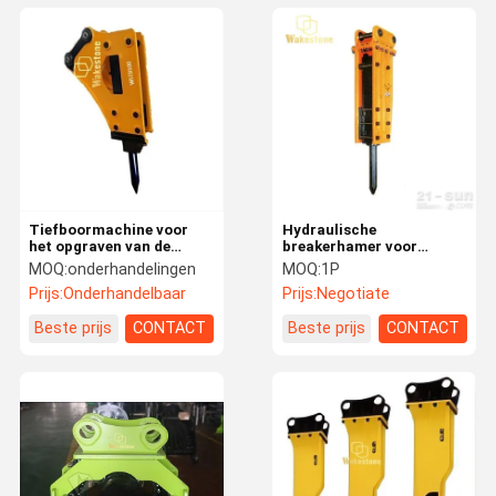
Tiefboormachine voor
Hydraulische
het opgraven van de
breakerhamer voor
grond met een
SB81N GB8AT HB20G
MOQ:
onderhandelingen
MOQ:
1P
boormachine
Prijs:
Onderhandelbaar
Prijs:
Negotiate
Beste prijs
CONTACT
Beste prijs
CONTACT