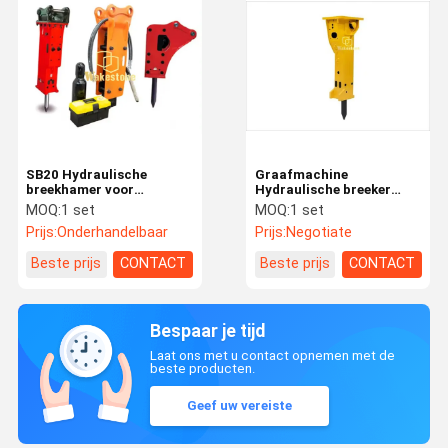
SB20 Hydraulische
Graafmachine
breekhamer voor
Hydraulische breeker
graafmachines
Hammer Furukawa serie
MOQ:
1 set
MOQ:
1 set
HB20G F20 FS22 HB30G
Prijs:
Onderhandelbaar
Prijs:
Negotiate
FS37
Beste prijs
CONTACT
Beste prijs
CONTACT
Bespaar je tijd
Laat ons met u contact opnemen met de
beste producten.
Geef uw vereiste