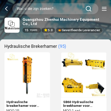
Guangzhou Zhenhui Machinery Equipment
Co., Ltd
15
5.0
Geverifieerde Leverancier
YEARS
Hydraulische Brekerhamer
(95)
Hydraulische
SB60 Hydraulische
breakerhamer voor
breekhamer voor
SB81N GB8AT HB20G
graafmachines
MOQ:
1P
MOQ:
1 set