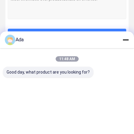
Doorgaan
Ada
11:48 AM
Onze Categorieën
Good day, what product are you looking for?
Hydraulische
Graafwerktui
Aanhangsels
Graafwerk
Brekerhamer
g Engine
van
g Spare Pa
Parts
graafmachin
es