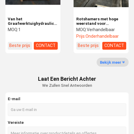
Van het
Rotshamers met hoge
Graafwerktuighydraulic
weerstand voor
breaker hammer van
Graafwerktuigen 200-350
MOQ:
1
MOQ:
Verhandelbaar
KOMATSU PC200
Bpm Op zwaar werk
Prijs:
Onderhandelbaar
Concrete de
berekend Jack Hammer
Vernielingsbreker
Beste prijs
CONTACT
Beste prijs
CONTACT
Bekijk meer
Laat Een Bericht Achter
We Zullen Snel Antwoorden
E-mail
Vereiste