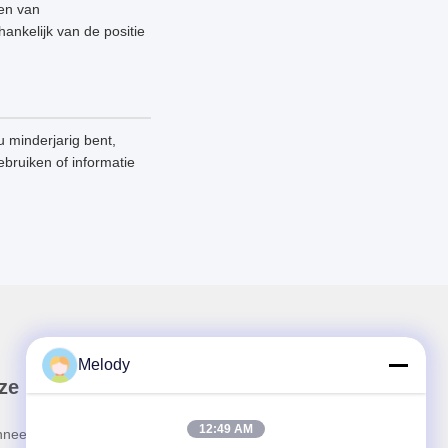
nen van
ankelijk van de positie
 minderjarig bent,
ebruiken of informatie
Melody
ze Nieuwsbrief
12:49 AM
neer u op onze nieuwsbrief voor kortingen en