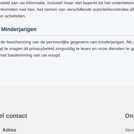
steld aan uw informatie, inclusief maar niet beperkt tot het onderteke
omsten met hen, het nemen van verschillende autoriteitscontroles afh
 activiteiten.
Minderjarigen
de bescherming van de persoonlijke gegevens van minderjarigen. Als u
d te vragen dit privacybeleid zorgvuldig te lezen en onze diensten te g
 met toestemming van uw voogd.
el contact
On
Adres
Abon