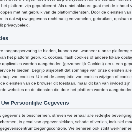
het platform zijn gepubliceerd. Als u niet akkoord gaat met de inhoud v
stoppen met het gebruik van de platformdiensten. Door de diensten van h
e in dat wij uw gegevens rechtmatig verzamelen, gebruiken, opslaan e
t privacybeleid.
ies
e toegangservaring te bieden, kunnen we, wanneer u onze platformge
van het platform gebruikt, cookies, flash cookies of andere lokale opsl
e applicaties worden aangeboden (gezamenlijk Cookies) om u een gep
ervice te bieden. Begrijp alsjeblieft dat sommige van onze diensten a
hulp van cookies. U kunt de acceptatie van cookies wijzigen of cooki
de diensten van de browser dit toestaan, maar dit kan van invloed zijn
eerde websites en de diensten die door het platform worden aangeboden
 Uw Persoonlijke Gegevens
w gegevens te beschermen, streven we ernaar alle redelijke beveiligi
ermen, in geval van gegevenslekken, schade of verlies, inclusief maar
g, gegevenscentrumtoegangscontrole. We beheren ook strikt werknemers