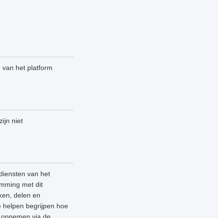
n van het platform
ijn niet
diensten van het
emming met dit
ken, delen en
e helpen begrijpen hoe
ns opnemen via de