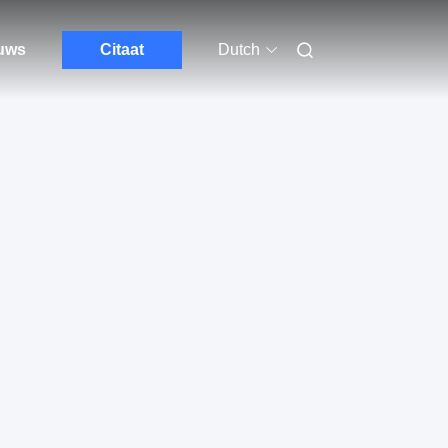
euws
Citaat
Dutch