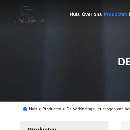
Huis
Over ons
Producten
D
Huis
>
Producten
>
De Verbindingsuitrustingen van h
Producten