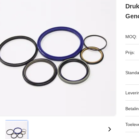
Druk
Geno
MOQ:
Prijs:
Standa
Leveri
Betalin
Toeleve