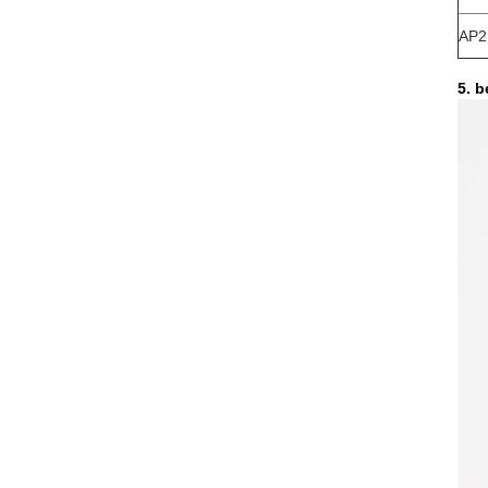
AP2
5. b