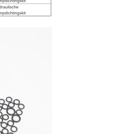
pdichtingskit
draulische
pdichtingskit