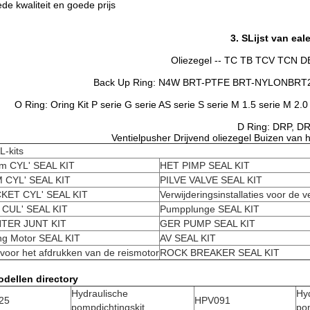
de kwaliteit en goede prijs
3. S
Lijst van eal
Oliezegel -- TC TB TCV TCN 
Back Up Ring: N4W BRT-PTFE BRT-NYLON
BRT
O Ring: Oring Kit P serie G serie AS serie S serie M 1.5 serie M 2.0
D Ring: DRP, DR
Ventielpusher
Drijvend oliezegel
Buizen van h
L-kits
m CYL' SEAL KIT
HET PIMP SEAL KIT
 CYL' SEAL KIT
PILVE VALVE SEAL KIT
KET CYL' SEAL KIT
Verwijderingsinstallaties voor de v
 CUL' SEAL KIT
Pumpplunge SEAL KIT
TER JUNT KIT
GER PUMP SEAL KIT
ng Motor SEAL KIT
AV SEAL KIT
 voor het afdrukken van de reismotor
ROCK BREAKER SEAL KIT
dellen directory
Hydraulische
Hy
25
HPV091
pompdichtingskit
pom