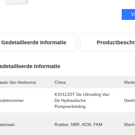
V
Gedetailleerde Informatie
Productbeschr
edetailleerde Informatie
laats Van Herkomst
China
Merk
K3V112DT De Uitrusting Van 
odelnummer
De Hydraulische 
Deel
Pompverbinding
teriaal::
Rubber, NBR, ACM, FKM
Mach