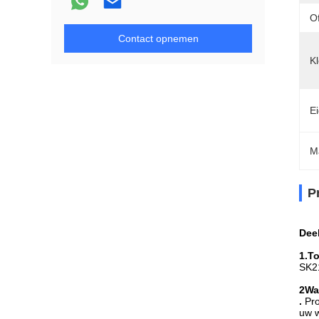
O
Contact opnemen
Kl
E
M
P
Dee
1.
To
SK2
2Wa
.
Pro
uw w