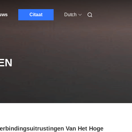
euws
Citaat
Dutch
EN
erbindingsuitrustingen Van Het Hoge