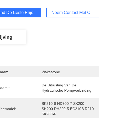
ind De Beste Prijs
Neem Contact Met Ons Op
ijving
naam
Wakestone
De Uitrusting Van De 
naam::
Hydraulische Pompverbinding
SK210-8 HD700-7 SK200 
inemodel:
SH200 DH220-5 EC210B R210 
SK200-6