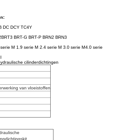
en:
DB DC DCY TC4Y
2
BRT3 BRT-G BRT-P BRN2 BRN3
 serie M 1.9 serie M 2.4 serie M 3.0 serie M4.0 serie
I
ydraulische cilinderdichtingen
erwerking van vloeistoffen
draulische
pdichtingskit