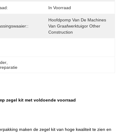
aad:
In Voorraad
Hoofdpomp Van De Machines 
ssingswaaier::
Van Graafwerktuigor Other 
Construction
nder
, 
rreparatie
mp zegel kit met voldoende voorraad
rpakking maken de zegel kit van hoge kwaliteit te zien en