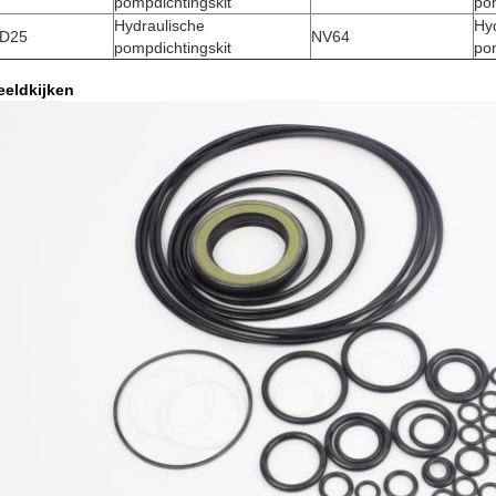
pompdichtingskit
pom
Hydraulische
Hy
D25
NV64
pompdichtingskit
pom
eeldkijken