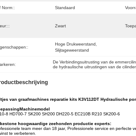
f Norm::
Standaard
Voorr
eur:::
Zwart
Toepa
Hoge Drukweerstand, 
igenschappen::
Slijtageweerstand
De Verbindingsuitrusting van de emmercili
arkeren:
de hydraulische uitrustingen van de cilinde
roductbeschrijving
ltjes van graafmachines reparatie kits K3V112DT Hydraulische po
epassing
Machinemodel
10-8 HD700-7 SK200 SH200 DH220-5 EC210B R210 SK200-6
kestone hoogwaardige zeehonden productie experts:
fessionele team meer dan 18 jaar, Professionele service en perfecte ve
inst te verbeteren.