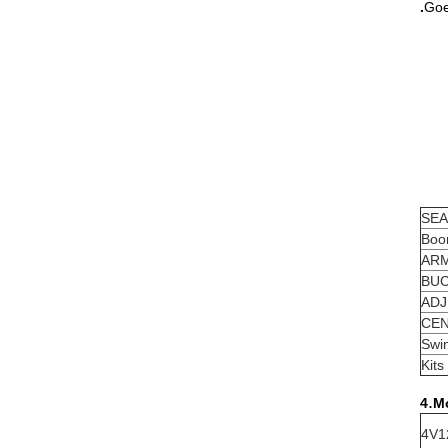
.
Goe
SEA
Boo
ARM
BUC
ADJ
CEN
Swi
Kits
.
4
Mo
4V1