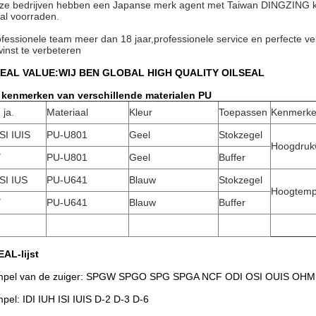
ze bedrijven hebben een Japanse merk agent met Taiwan DINGZING kwal
al voorraden.
fessionele team meer dan 18 jaar,professionele service en perfecte ver
inst te verbeteren
EAL VALUE:WIJ BEN GLOBAL HIGH QUALITY OILSEAL
 kenmerken van verschillende materialen PU
 ja.
Materiaal
Kleur
Toepassen
Kenmerken
ISI IUIS
PU-U801
Geel
Stokzegel
Hoogdruk
Y
PU-U801
Geel
Buffer
ISI IUS
PU-U641
Blauw
Stokzegel
Hoogtemp
Y
PU-U641
Blauw
Buffer
EAL-lijst
mpel van de zuiger: SPGW SPGO SPG SPGA NCF ODI OSI OUIS OH
pel: IDI IUH ISI IUIS D-2 D-3 D-6