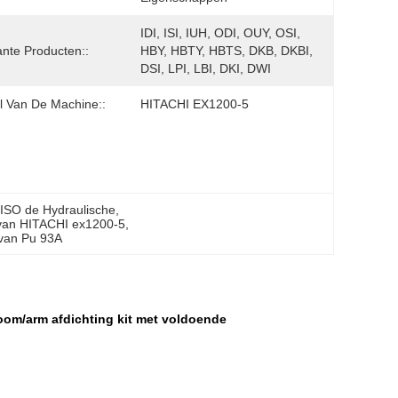
IDI, ISI, IUH, ODI, OUY, OSI, 
nte Producten::
HBY, HBTY, HBTS, DKB, DKBI, 
DSI, LPI, LBI, DKI, DWI
 Van De Machine::
HITACHI EX1200-5
 ISO de Hydraulische
, 
 van HITACHI ex1200-5
, 
 van Pu 93A
om/arm afdichting kit met voldoende