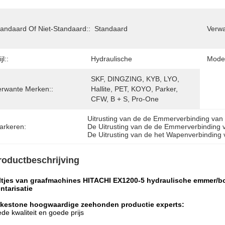
tandaard Of Niet-Standaard::
Standaard
Verwa
jl::
Hydraulische
Model
SKF, DINGZING, KYB, LYO, 
erwante Merken::
Hallite, PET, KOYO, Parker, 
CFW, B + S, Pro-One
Uitrusting van de de Emmerverbinding van
arkeren:
De Uitrusting van de de Emmerverbinding
De Uitrusting van de het Wapenverbinding
roductbeschrijving
ltjes van graafmachines HITACHI
EX1200-5 hydraulische emmer/bo
ntarisatie
kestone hoogwaardige zeehonden productie experts:
de kwaliteit en goede prijs