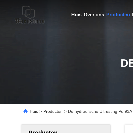
Huis
Over ons
Producten
D
Huis
>
Producten
>
De hydraulische Uitrusting Pu 9
Producten