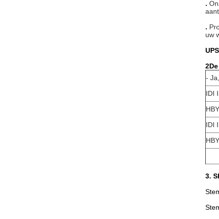
.
On
aant
.
Pro
uw w
UPS
2De
- Ja,
IDI 
HB
IDI 
HB
3. S
Ste
Stem