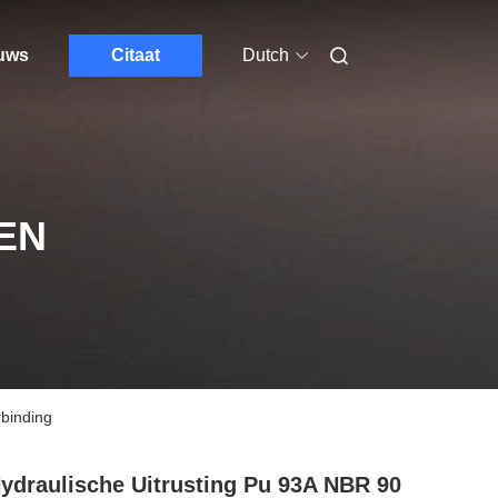
euws
Citaat
Dutch
EN
binding
ydraulische Uitrusting Pu 93A NBR 90