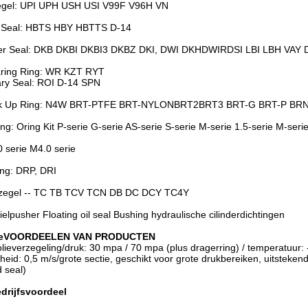
egel: UPI UPH USH USI V99F V96H VN
f Seal: HBTS HBY HBTTS D-14
er Seal: DKB DKBI DKBI3 DKBZ DKI, DWI DKH
DWIR
DSI LBI LBH VAY
ring Ring: WR KZT RYT
ry Seal: ROI D-14 SPN
k Up Ring: N4W BRT-PTFE BRT-NYLON
BRT2
BRT3 BRT-G BRT-P BR
ng: Oring Kit P-serie G-serie AS-serie S-serie M-serie 1.5-serie M-serie
 serie M4.0 serie
ng: DRP, DRI
ezegel -- TC TB TCV TCN DB DC DCY TC4Y
ielpusher
Floating oil seal Bushing hydraulische cilinderdichtingen
e
VOORDEELEN VAN PRODUCTEN
olieverzegeling/druk: 30 mpa / 70 mpa (plus dragerring) / temperatuur: 
heid: 0,5 m/s/grote sectie, geschikt voor grote drukbereiken, uitsteken
 seal)
drijfsvoordeel