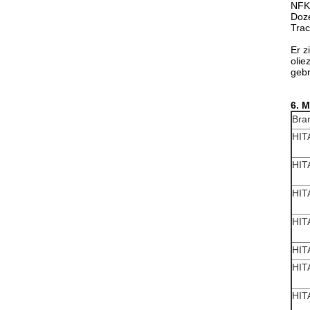
NFK 
Doze
Trac
Er z
olie
gebr
6. 
Bra
HIT
HIT
HIT
HIT
HIT
HIT
HIT