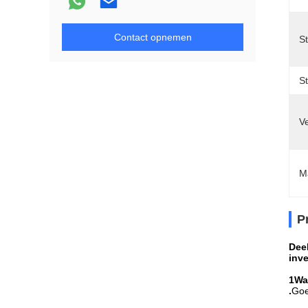
Contact opnemen
S
Sti
V
M
P
Dee
inve
1Wa
.
Goe