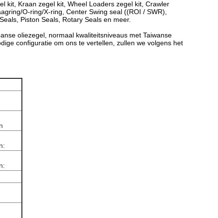
l kit, Kraan zegel kit, Wheel Loaders zegel kit, Crawler
raagring/O-ring/X-ring, Center Swing seal ((ROI / SWR),
Seals, Piston Seals, Rotary Seals en meer.
panse oliezegel, normaal kwaliteitsniveaus met Taiwanse
odige configuratie om ons te vertellen, zullen we volgens het
n
n:
n: