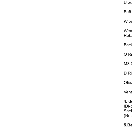
U-z
Buf
Wip
Wea
Rota
Bac
O Ri
M3.0
D Ri
Oli
Vent
4. d
IDI-
Snel
(Rod
5
.
Be