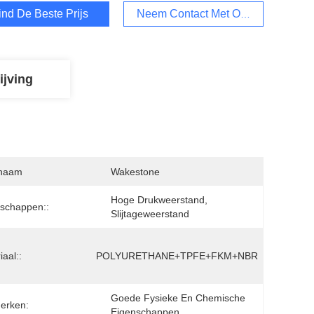
ind De Beste Prijs
Neem Contact Met Ons Op
ijving
naam
Wakestone
Hoge Drukweerstand, 
schappen::
Slijtageweerstand
iaal::
POLYURETHANE+TPFE+FKM+NBR
Goede Fysieke En Chemische 
erken:
Eigenschappen