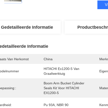
V
Gedetailleerde Informatie
Productbeschr
edetailleerde Informatie
laats Van Herkomst
China
Merk
HITACHI Ex1200-5 Van 
odelnummer
Eigen
Graafwerktuig
Boom Arm Bucket Cylinder 
oepassing::
Seals Kit Voor HITACHI 
Mater
EX1200-5
ardheid:
Pu 93A, NBR 90
Kenm