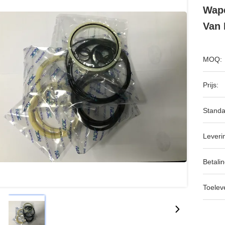
Wape
Van 
MOQ:
Prijs:
Standa
Leveri
Betalin
Toeleve