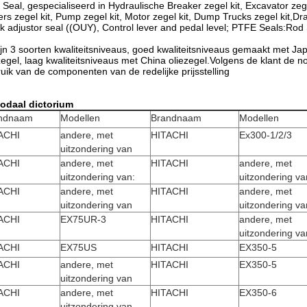
Seal, gespecialiseerd in Hydraulische Breaker zegel kit, Excavator zege
rs zegel kit, Pump zegel kit, Motor zegel kit, Dump Trucks zegel kit,D
k adjustor seal ((OUY), Control lever and pedal level; PTFE Seals:Rod 
ijn 3 soorten kwaliteitsniveaus, goed kwaliteitsniveaus gemaakt met Ja
zegel, laag kwaliteitsniveaus met China oliezegel.Volgens de klant de n
uik van de componenten van de redelijke prijsstelling
Modaal dictorium
ndnaam
Modellen
Brandnaam
Modellen
ACHI
andere, met
HITACHI
Ex300-1/2/3
uitzondering van
ACHI
andere, met
HITACHI
andere, met
uitzondering van:
uitzondering va
ACHI
andere, met
HITACHI
andere, met
uitzondering van
uitzondering va
ACHI
EX75UR-3
HITACHI
andere, met
uitzondering va
ACHI
EX75US
HITACHI
EX350-5
ACHI
andere, met
HITACHI
EX350-5
uitzondering van
ACHI
andere, met
HITACHI
EX350-6
uitzondering van