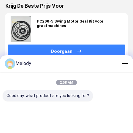
Krijg De Beste Prijs Voor
PC200-5 Swing Motor Seal Kit voor
graafmachines
Doorgaan
Melody
Geadviseerde Producten
2:58 AM
Good day, what product are you looking for?
Hydraulische
Hoge
Polyurethaan
Rubber
steenbreker-
kwaliteit van
Hydraulische
Materiële
zegelkit
excavatorkits
Uitrustingen
Hydraulis
voor
voor
de
excavatoren
Graafwerktuigen,
Verbinding
Beste prijs
Beste prijs
Beste prijs
Beste pri