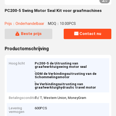
2
/
2
PC200-5 Swing Motor Seal Kit voor graafmachines
Prijs：Onderhandelbaar
MOQ：10.00PCS
Beste prijs
Contact nu
Productomschrijving
Hoog licht
Pc200-5 de Uitrusting van
graafwerktuigswing motor seal
,
ODM de Verbindingsuitrusting van de
Schommelingsmotor
,
De Verbindingsuitrusting van
graafwerktuighydraulic travel motor
Betalingscondities
T / T, Western Union, MoneyGram
Levering
600PCS
vermogen