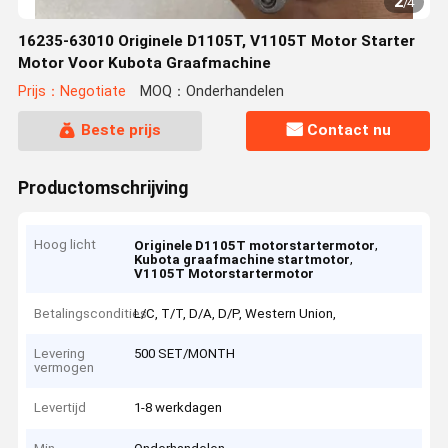
2
/
4
16235-63010 Originele D1105T, V1105T Motor Starter
Motor Voor Kubota Graafmachine
Prijs：Negotiate
MOQ：Onderhandelen
Beste prijs
Contact nu
Productomschrijving
Hoog licht
,
Originele D1105T motorstartermotor
,
Kubota graafmachine startmotor
V1105T Motorstartermotor
Betalingscondities
L/C, T/T, D/A, D/P, Western Union,
Levering
500 SET/MONTH
vermogen
Levertijd
1-8 werkdagen