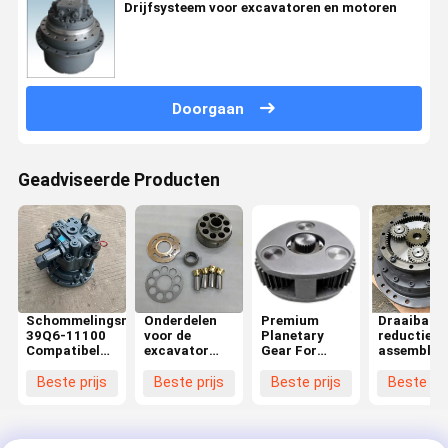
Drijfsysteem voor excavatoren en motoren
Doorgaan
Geadviseerde Producten
Schommelingsmotorassemblage
Onderdelen
Premium
Draaibare
39Q6-11100
voor de
Planetary
reductieka
Compatibel
excavator
Gear For
assemblag
met Hyundai
CAT120B /
Excavator
geschikt v
HX210S
E120B
Reducer
graafmach
Beste prijs
Beste prijs
Beste prijs
Beste pri
HX220S
Assembly –
DH258
R220LC-9S
OEM
DH300-5
Graafmachine
Standard
Quality