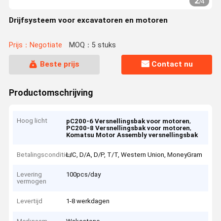
2
/
4
Drijfsysteem voor excavatoren en motoren
Prijs：Negotiate
MOQ：5 stuks
Beste prijs
Contact nu
Productomschrijving
Hoog licht
,
pC200-6 Versnellingsbak voor motoren
,
PC200-8 Versnellingsbak voor motoren
Komatsu Motor Assembly versnellingsbak
Betalingscondities
L/C, D/A, D/P, T/T, Western Union, MoneyGram
Levering
100pcs/day
vermogen
Levertijd
1-8 werkdagen