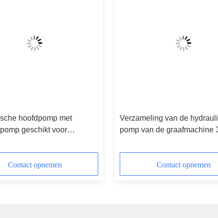
ische hoofdpomp met
Verzameling van de hydraul
lpomp geschikt voor
pomp van de graafmachine 
achines EC290 EC290B
Voor Hitachi Zax55 Zax60 
BLC
Ex120 Ex130-6
Contact opnemen
Contact opnemen