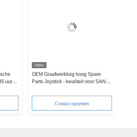
video
ische
OEM Graafwerktuig hoog Spare
35 uur
Parts Joystick - kwaliteit voor SANY
Zax70
55 65 75
Contact opnemen