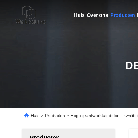
Huis
Over ons
Producten
D
Huis
>
Producten
>
Hoge graafwerktuigdelen - kwalite
Producten