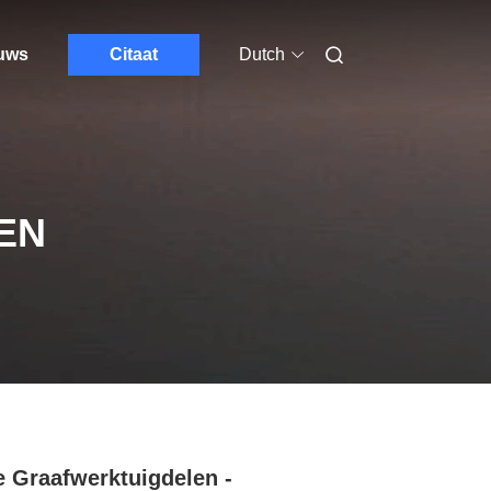
euws
Citaat
Dutch
EN
 Graafwerktuigdelen -