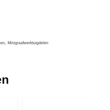
len
,
Minigraafwerktuigdelen
en