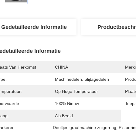
Gedetailleerde Informatie
Productbeschr
edetailleerde Informatie
laats Van Herkomst
CHINA
Merk
ype:
Machinedelen, Slijtagedelen
Prod
emperatuur:
Op Hoge Temperatuur
Plaat
oorwaarde:
100% Nieuw
Toepa
raag:
Als Beeld
arkeren:
Deeltjes graafmachine zuigerring
, 
Pistonrin