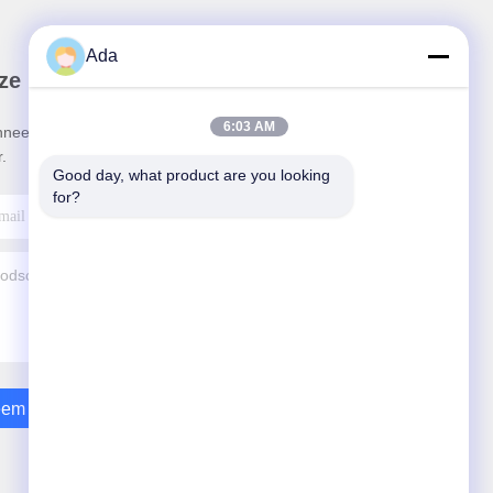
Ada
ze Nieuwsbrief
6:03 AM
neer u op onze nieuwsbrief voor kortingen en
.
Good day, what product are you looking 
for?
em Contact Met Ons Op