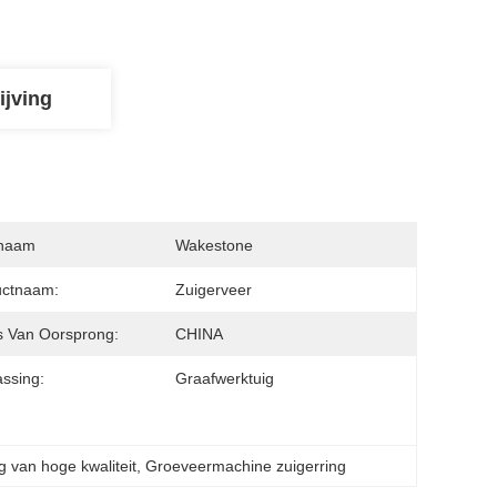
ijving
naam
Wakestone
uctnaam:
Zuigerveer
s Van Oorsprong:
CHINA
ssing:
Graafwerktuig
g van hoge kwaliteit
, 
Groeveermachine zuigerring