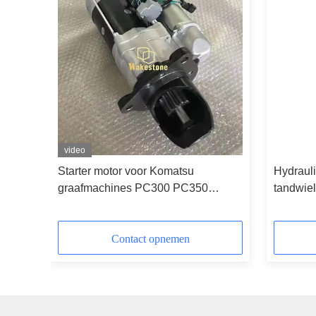
video
Starter motor voor Komatsu
Hydraul
graafmachines PC300 PC350
tandwie
 van
PC360-7 PC360-8
graafm
frame
EC290
Contact opnemen