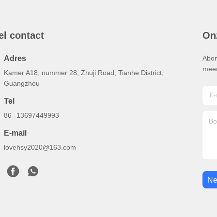
el contact
On
Adres
Abon
meer
Kamer A18, nummer 28, Zhuji Road, Tianhe District,
Guangzhou
Tel
86--13697449993
E-mail
lovehsy2020@163.com
Ne