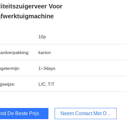
iteitszuigerveer Voor
fwerktuigmachine
10p
ardverpakking:
karton
ngstermijn:
1~3days
gswijze:
L/C, T/T
ind De Beste Prijs
Neem Contact Met Ons Op