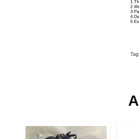
1.Th
2.We
3.Pa
4.De
5.Ex
Tag
A