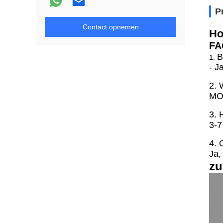
P
Contact opnemen
Ho
FA
B
1.
- J
2. 
MOQ
3. 
3-7
4. 
Ja,
zu