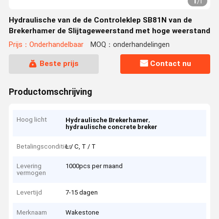
1
/
1
Hydraulische van de de Controleklep SB81N van de
Brekerhamer de Slijtageweerstand met hoge weerstand
Prijs：Onderhandelbaar
MOQ：onderhandelingen
Beste prijs
Contact nu
Productomschrijving
Hoog licht
,
Hydraulische Brekerhamer
hydraulische concrete breker
Betalingscondities
L / C, T / T
Levering
1000pcs per maand
vermogen
Levertijd
7-15 dagen
Merknaam
Wakestone