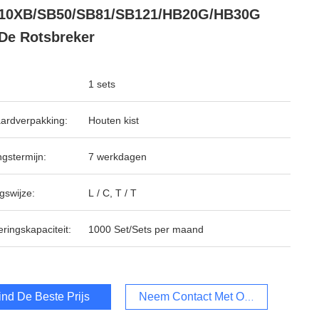
10XB/SB50/SB81/SB121/HB20G/HB30G
De Rotsbreker
1 sets
ardverpakking:
Houten kist
ngstermijn:
7 werkdagen
gswijze:
L / C, T / T
ringskapaciteit:
1000 Set/Sets per maand
ind De Beste Prijs
Neem Contact Met Ons Op