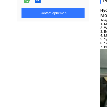
P
Hyd
Contact opnemen
Mo
Toe
1.
M
2. W
3. B
4. M
5. S
6. S
7. B