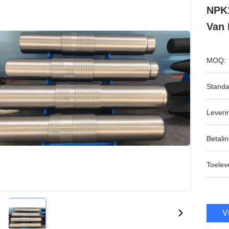
NPK
Van 
MOQ:
Standa
Leveri
Betalin
Toeleve
V