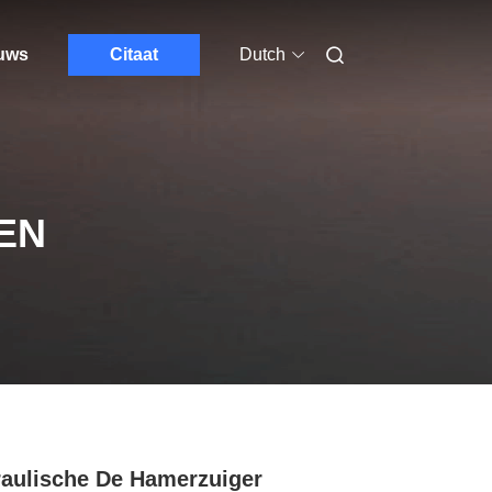
euws
Citaat
Dutch
EN
aulische De Hamerzuiger