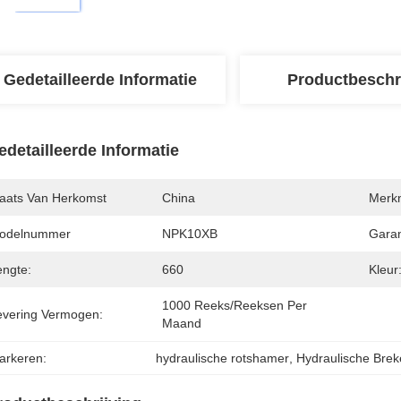
Gedetailleerde Informatie
Productbeschr
edetailleerde Informatie
laats Van Herkomst
China
Merk
odelnummer
NPK10XB
Garan
engte:
660
Kleur
1000 Reeks/Reeksen Per 
evering Vermogen:
Maand
arkeren:
hydraulische rotshamer
, 
Hydraulische Bre