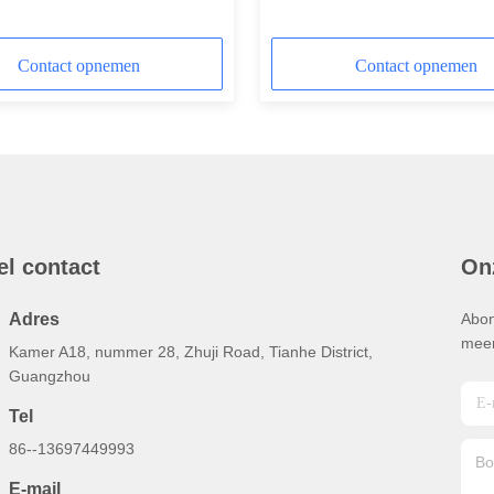
ktuig 1-50tons
rotshamer de Delen Gemakke
Onderhoud
Contact opnemen
Contact opnemen
el contact
On
Adres
Abon
meer
Kamer A18, nummer 28, Zhuji Road, Tianhe District,
Guangzhou
Tel
86--13697449993
E-mail