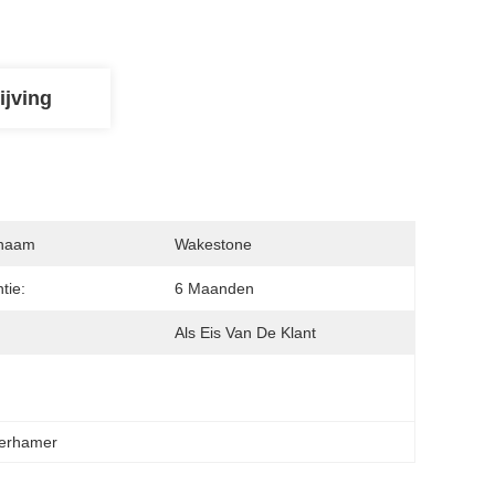
ijving
naam
Wakestone
tie:
6 Maanden
:
Als Eis Van De Klant
kerhamer