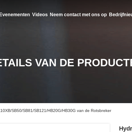
Evenementen
Videos
Neem contact met ons op
Bedrijfni
ETAILS VAN DE PRODUCT
PK10XB/SB50/SB81/SB121/HB20G/HB30G van de Rotsbreker
Hydr