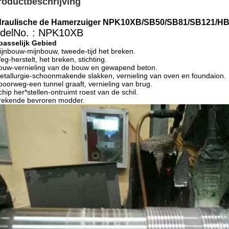
roductbeschrijving
raulische de Hamerzuiger NPK10XB/SB50/SB81/SB121/HB
delNo. : NPK10XB
passelijk Gebied
ijnbouw-mijnbouw, tweede-tijd het breken.
eg-herstelt, het breken, stichting.
ouw-vernieling van de bouw en gewapend beton.
etallurgie-schoonmakende slakken, vernieling van oven en foundaion.
poorweg-een tunnel graaft, vernieling van brug.
chip her*stellen-ontruimt roest van de schil.
rekende bevroren modder.