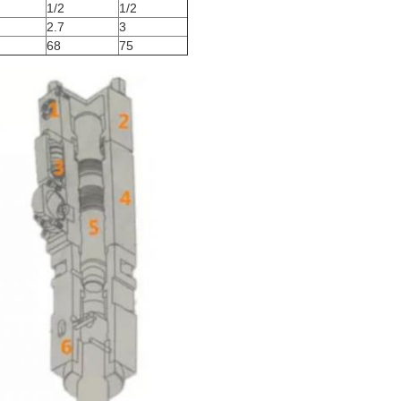
1/2
1/2
2.7
3
68
75