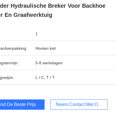
nder Hydraulische Breker Voor Backhoe
r En Graafwerktuig
1
ardverpakking:
Houten kist
ngstermijn:
5-8 werkdagen
gswijze:
L / C, T / T
ind De Beste Prijs
Neem Contact Met Ons Op