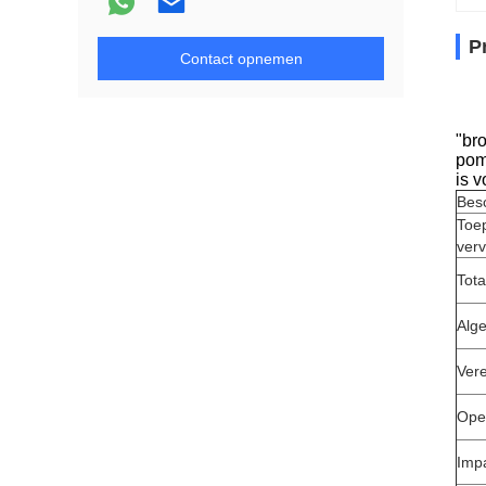
P
Contact opnemen
"br
pom
is 
Besc
Toep
ver
Tota
Alg
Vere
Ope
Imp