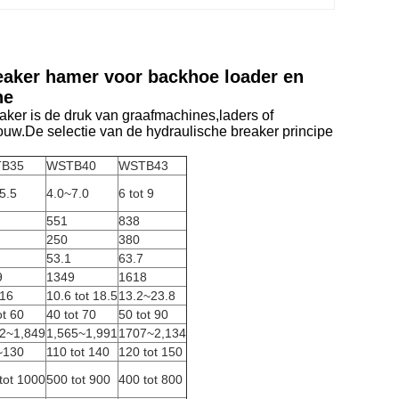
eaker hamer voor backhoe loader en
ne
aker is de druk van graafmachines,laders of
ouw.De selectie van de hydraulische breaker principe
B35
WSTB40
WSTB43
5.5
4.0~7.0
6 tot 9
551
838
250
380
53.1
63.7
9
1349
1618
~16
10.6 tot 18.5
13.2~23.8
ot 60
40 tot 70
50 tot 90
22~1,849
1,565~1,991
1707~2,134
~130
110 tot 140
120 tot 150
tot 1000
500 tot 900
400 tot 800