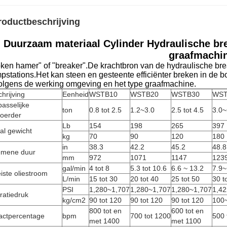
roductbeschrijving
Duurzaam materiaal Cylinder Hydraulische br
graafmachi
oken hamer" of "breaker".De krachtbron van de hydraulische bre
pstations.Het kan steen en gesteente efficiënter breken in de b
volgens de werking omgeving en het type graafmachine.
hrijving
Eenheid
WSTB10
WSTB20
WSTB30
WST
asselijke
ton
0.8 tot 2.5
1.2~3.0
2.5 tot 4.5
3.0~
voerder
Lb
154
198
265
397
al gewicht
kg
70
90
120
180
in
38.3
42.2
45.2
48.8
emene duur
mm
972
1071
1147
123
gal/min
4 tot 8
5.3 tot 10.6
6.6 ~ 13.2
7.9
iste oliestroom
L/min
15 tot 30
20 tot 40
25 tot 50
30 t
PSI
1,280~1,707
1,280~1,707
1,280~1,707
1,4
ratiedruk
kg/cm2
90 tot 120
90 tot 120
90 tot 120
100
800 tot en
600 tot en
actpercentage
bpm
700 tot 1200
500 
met 1400
met 1100