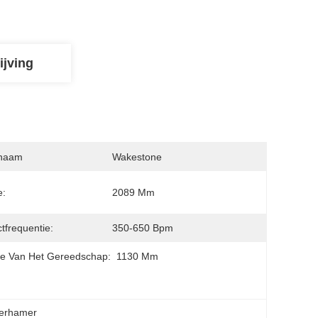
ijving
naam
Wakestone
e:
2089 Mm
tfrequentie:
350-650 Bpm
e Van Het Gereedschap:
1130 Mm
kerhamer