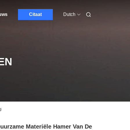
euws
Citaat
Dutch
EN
g
uurzame Materiële Hamer Van De