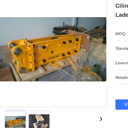
Cili
Lade
MOQ:
Standa
Leveri
Betalin
V