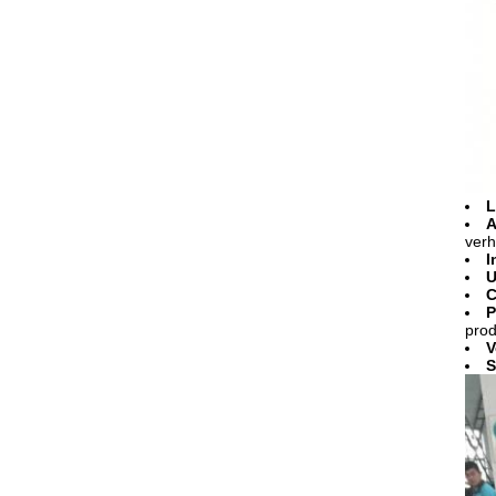
L
A
verh
I
U
C
P
prod
V
S