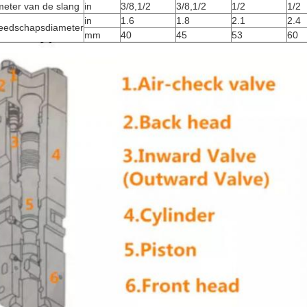
meter van de slang
in
3/8,1/2
3/8,1/2
1/2
1/2
in
1.6
1.8
2.1
2.4
eedschapsdiameter
mm
40
45
53
60