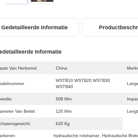
Gedetailleerde Informatie
Productbeschr
edetailleerde Informatie
laats Van Herkomst
China
Merk
WSTB10 WSTB20 WSTB30 
odelnummer
Lang
WSTB40
reedte:
508 Mm
Impac
ameter Van Beitel:
125 Mm
Lengt
ichaamsgewicht:
620 Kg
arkeren:
hydraulische rotshamer
, 
Hydraulische Bre