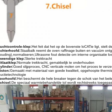
uchtcontrole-klep:
Het feit dat het op de bovenste loCATie ligt, stelt
chterhoofd:
Staalbalk neemt de oven raffinage buiten en vacuüm ont
ouding),normaliseren,Ultrasone fout detectie om interne organisatie lo
nwendige klep:
Sterke trekkracht
itlaatklep:
Normale trekkracht, gemakkelijk te onderhouden
ylinder:
Goed slijpproces, CNC verticale molen om het proces te verze
iston:
Gemaakt met materiaal van goede kwaliteit, opgehoopte therm
uctietechnologie
oorhoofd:
Het beschermt de hele breaker tegen de schok van het beit
chisel:
De speciaal warmtebehandelde tol wordt rechtstreeks toegepas