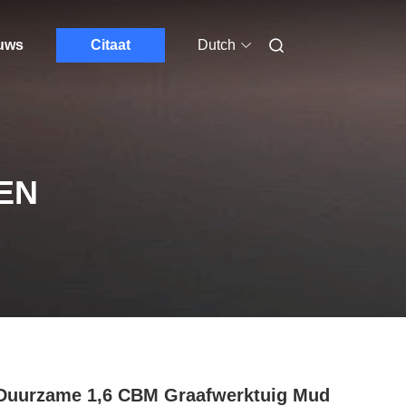
euws
Citaat
Dutch
EN
Duurzame 1,6 CBM Graafwerktuig Mud