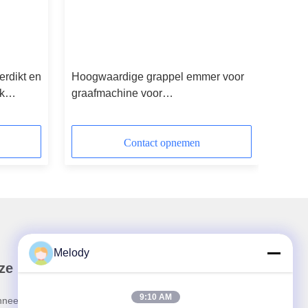
erdikt en
Hoogwaardige grappel emmer voor
k
graafmachine voor
graafmachine/breker
Contact opnemen
Melody
ze Nieuwsbrief
9:10 AM
neer u op onze nieuwsbrief voor kortingen en