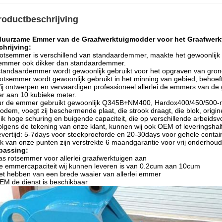
roductbeschrijving
duurzame Emmer van de Graafwerktuigmodder voor het Graafwer
hrijving:
otsemmer is verschillend van standaardemmer, maakte het gewoonlijk v
semmer ook dikker dan standaardemmer.
tandaardemmer wordt gewoonlijk gebruikt voor het opgraven van gron
otsemmer wordt gewoonlijk gebruikt in het minning van gebied, behoeft
ij ontwerpen en vervaardigen professioneel allerlei de emmers van de 
r aan 10 kubieke meter.
r de emmer gebruikt gewoonlijk Q345B+NM400, Hardox400/450/500-mate
odem, voegt zij beschermende plaat, die strook draagt, die blok, origi
ik hoge schuring en buigende capaciteit, die op verschillende arbeids
olgens de tekening van onze klant, kunnen wij ook OEM of leveringshalf
levertijd: 5-7days voor steekproeforde en 20-30days voor gehele contai
lk van onze punten zijn verstrekte 6 maandgarantie voor vrij onderhoud
passing:
as rotsemmer voor allerlei graafwerktuigen aan
e emmercapaciteit wij kunnen leveren is van 0.2cum aan 10cum
et hebben van een brede waaier van allerlei emmer
EM de dienst is beschikbaar