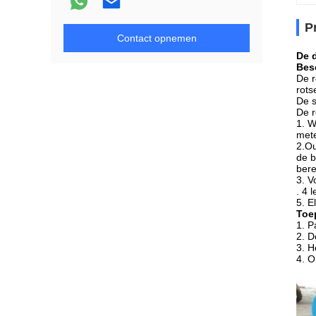
P
Contact opnemen
De 
Besc
De r
rot
De s
De r
1. W
mete
2.Ou
de b
bere
3. V
. 4 
5. E
Toe
1. P
2. D
3. H
4. O