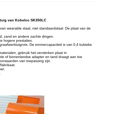
ktuig van Kobelco SK350LC
an wearable staal, niet standaardstaal. De plaat van de
d, zand en andere zachte dingen.
e hogere prestaties.
graafwerktuigrots. De emmercapaciteit is van 0,4 kubieke
rialen, gebruik het versterken plaat in
nele of binnenlandse adapter en tand draagt aan toe
voorwaarden van toepassing zijn.
fabrikaat.
ner.
.