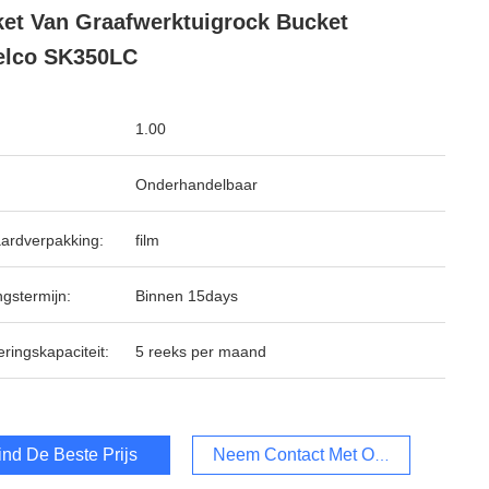
et Van Graafwerktuigrock Bucket
elco SK350LC
1.00
Onderhandelbaar
ardverpakking:
film
ngstermijn:
Binnen 15days
ringskapaciteit:
5 reeks per maand
ind De Beste Prijs
Neem Contact Met Ons Op