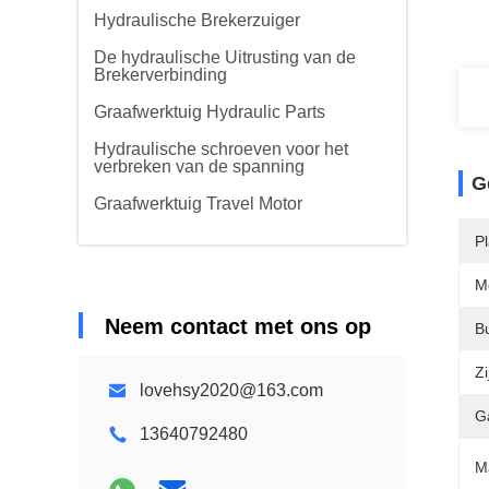
Hydraulische Brekerzuiger
De hydraulische Uitrusting van de
Brekerverbinding
Graafwerktuig Hydraulic Parts
Hydraulische schroeven voor het
verbreken van de spanning
G
Graafwerktuig Travel Motor
P
M
Neem contact met ons op
Bu
Zi
lovehsy2020@163.com
G
13640792480
M