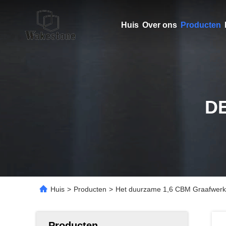
Huis
Over ons
Producten
D
Huis
>
Producten
>
Het duurzame 1,6 CBM Graafwerkt
Producten