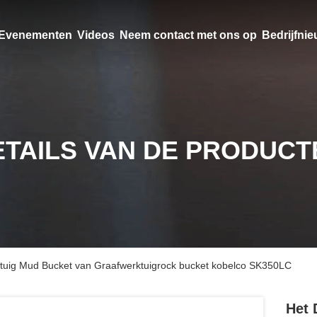
Evenementen
Videos
Neem contact met ons op
Bedrijfni
ETAILS VAN DE PRODUCT
uig Mud Bucket van Graafwerktuigrock bucket kobelco SK350LC
Het 