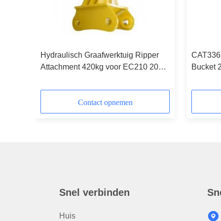
r
Hydraulisch Graafwerktuig Ripper
CAT336 
Attachment 420kg voor EC210 20
Bucket 
Ton vol vo
Tanden
Contact opnemen
Snel verbinden
Sn
Huis