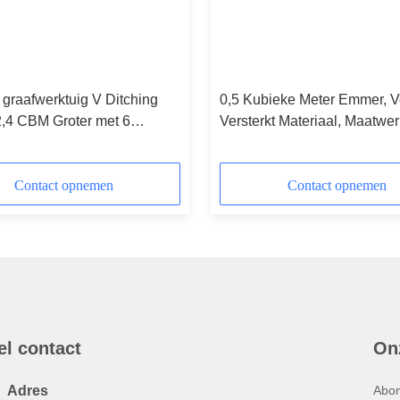
graafwerktuig V Ditching
0,5 Kubieke Meter Emmer, V
2,4 CBM Groter met 6
Versterkt Materiaal, Maatwer
Beschikbaar.
Contact opnemen
Contact opnemen
el contact
On
Adres
Abon