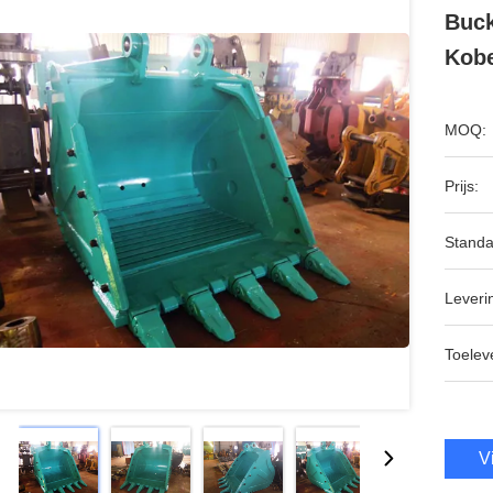
Buck
Kob
MOQ:
Prijs:
Standa
Leveri
Toeleve
V