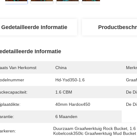
Gedetailleerde Informatie
Productbeschr
edetailleerde Informatie
laats Van Herkomst
China
Merk
odelnummer
Hd-Ysd350-1.6
Graaf
ckecapaciteit:
1.6 CBM
De Di
jplaatdikte:
40mm Hardox450
De Di
arantie:
6 Maanden
Duurzaam Graafwerktuig Rock Bucket
, 
1.6
arkeren:
Kobelcosk350lc Graafwerktuig Mud Bucket