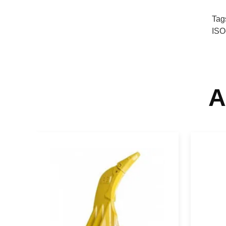
Tag
ISO
A