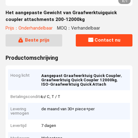
1
/
1
Het aangepaste Gewicht van Graafwerktuigquick
coupler attachments 200-12000kg
Prijs：Onderhandelbaar
MOQ：Verhandelbaar
Beste prijs
Contact nu
Productomschrijving
Hoog licht
,
Aangepast Graafwerktuig Quick Coupler
,
Graafwerktuig Quick Coupler 12000kg
ISO-Graafwerktuig Quick Attach
Betalingscondities
L / C, T / T
Levering
de maand van 30+ piece+per
vermogen
Levertijd
7 dagen