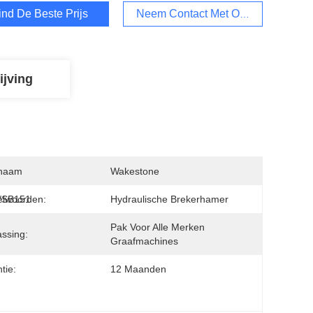
ind De Beste Prijs
Neem Contact Met Ons Op
ijving
naam
Wakestone
/SB151
elwoorden:
Hydraulische Brekerhamer
Pak Voor Alle Merken 
ssing:
Graafmachines
tie:
12 Maanden