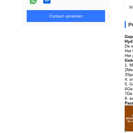
M
Contact opnemen
P
Gep
Hyd
De e
Het 
Het 
Geb
1. M
2Met
3Spo
4. s
5. G
6Ge
7De 
8. a
Par