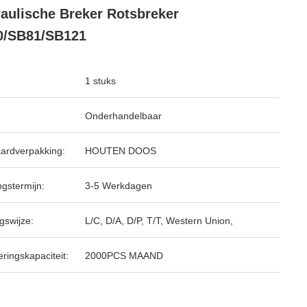
aulische Breker Rotsbreker
0/SB81/SB121
1 stuks
Onderhandelbaar
ardverpakking:
HOUTEN DOOS
ngstermijn:
3-5 Werkdagen
gswijze:
L/C, D/A, D/P, T/T, Western Union,
ringskapaciteit:
2000PCS MAAND