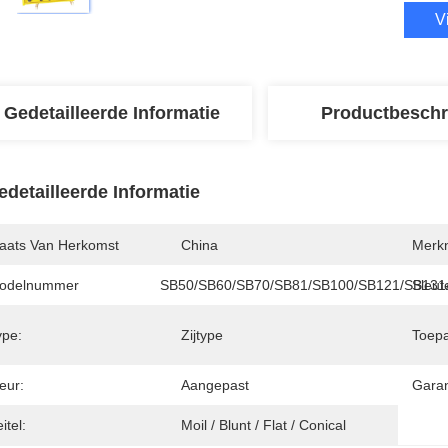
V
Gedetailleerde Informatie
Productbeschr
edetailleerde Informatie
laats Van Herkomst
China
Merk
odelnummer
SB50/SB60/SB70/SB81/SB100/SB121/SB131
Sleut
ype:
Zijtype
Toepa
eur:
Aangepast
Garan
itel:
Moil / Blunt / Flat / Conical