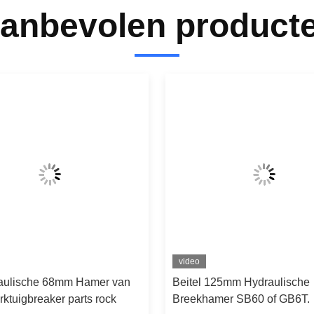
anbevolen product
video
aulische 68mm Hamer van
Beitel 125mm Hydraulische
ktuigbreaker parts rock
Breekhamer SB60 of GB6T.