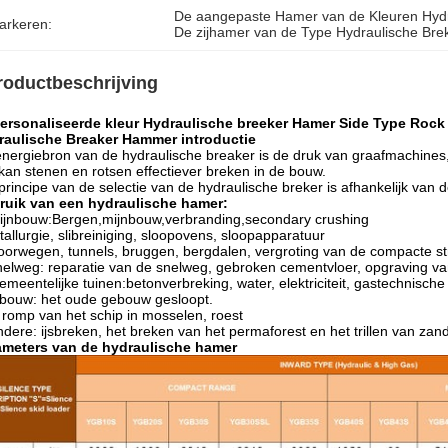
De aangepaste Hamer van de Kleuren Hydr
arkeren:
De zijhamer van de Type Hydraulische Bre
roductbeschrijving
ersonaliseerde kleur Hydraulische breeker Hamer Side Type Rock 
raulische Breaker Hammer introductie
nergiebron van de hydraulische breaker is de druk van graafmachines
kan stenen en rotsen effectiever breken in de bouw.
principe van de selectie van de hydraulische breker is afhankelijk van
ruik van een hydraulische hamer:
ijnbouw:Bergen,mijnbouw,verbranding,secondary crushing
allurgie, slibreiniging, sloopovens, sloopapparatuur
orwegen, tunnels, bruggen, bergdalen, vergroting van de compacte st
nelweg: reparatie van de snelweg, gebroken cementvloer, opgraving va
emeentelijke tuinen:betonverbreking, water, elektriciteit, gastechnisch
bouw: het oude gebouw gesloopt.
romp van het schip in mosselen, roest
ndere: ijsbreken, het breken van het permaforest en het trillen van zan
ameters van de hydraulische hamer