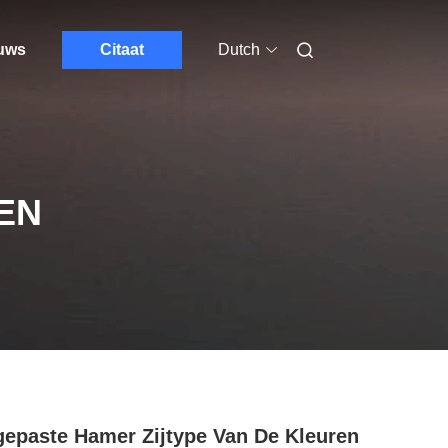
euws
Citaat
Dutch
EN
epaste Hamer Zijtype Van De Kleuren