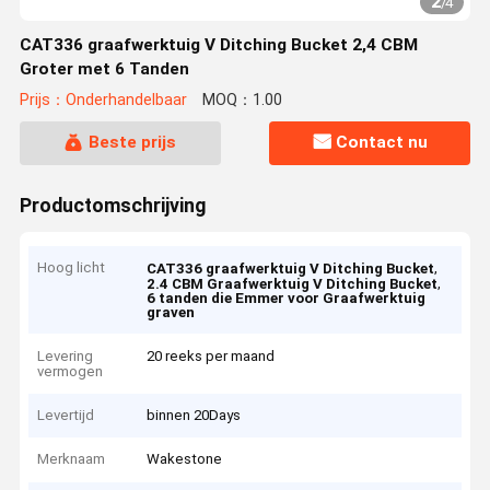
2
/
4
CAT336 graafwerktuig V Ditching Bucket 2,4 CBM
Groter met 6 Tanden
Prijs：Onderhandelbaar
MOQ：1.00
Beste prijs
Contact nu
Productomschrijving
Hoog licht
,
CAT336 graafwerktuig V Ditching Bucket
,
2.4 CBM Graafwerktuig V Ditching Bucket
6 tanden die Emmer voor Graafwerktuig
graven
Levering
20 reeks per maand
vermogen
Levertijd
binnen 20Days
Merknaam
Wakestone