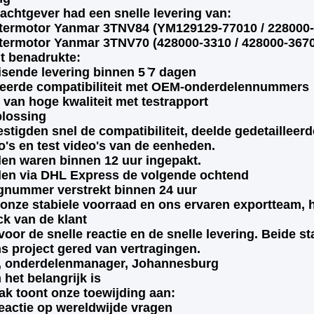
achtgever had een snelle levering van:
rtermotor Yanmar 3TNV84 (YM129129-77010 / 228000-
rtermotor Yanmar 3TNV70 (428000-3310 / 428000-3670
nt benadrukte:
sende levering binnen 5 ̊7 dagen
ieerde compatibiliteit met OEM-onderdelennummers
 van hoge kwaliteit met testrapport
lossing
tigden snel de compatibiliteit, deelde gedetailleerde
to's en test video's van de eenheden.
len waren binnen 12 uur ingepakt.
en via DHL Express de volgende ochtend
gnummer verstrekt binnen 24 uur
 onze stabiele voorraad en ons ervaren exportteam, 
k van de klant
voor de snelle reactie en de snelle levering. Beide 
ns project gered van vertragingen.
, onderdelenmanager, Johannesburg
het belangrijk is
ak toont onze toewijding aan:
reactie op wereldwijde vragen