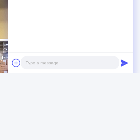
Photo
Video Call
Audio Call