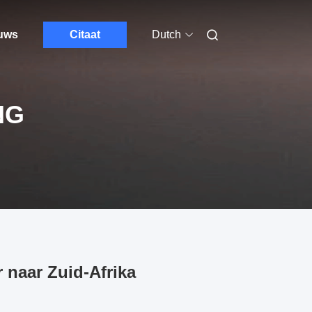
euws
Citaat
Dutch
NG
 naar Zuid-Afrika