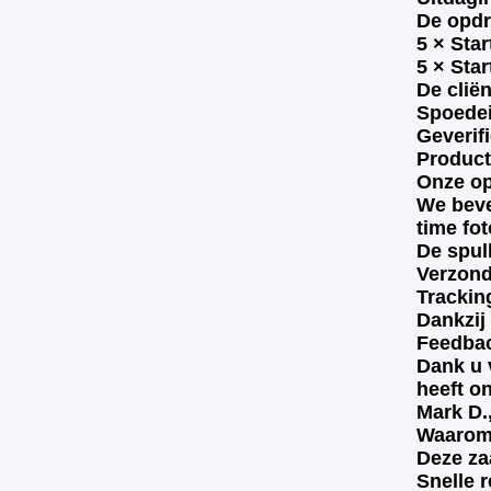
De opdr
5 × Sta
5 × Sta
De clië
Spoedei
Geverif
Product
Onze op
We beves
time fo
De spul
Verzond
Trackin
Dankzij
Feedbac
Dank u 
heeft o
Mark D.
Waarom 
Deze za
Snelle 