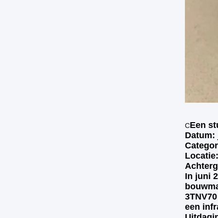
Een st
C
Datum: 
Categor
Locatie
Achter
In juni
bouwmac
3TNV70 
een inf
Uitdagi