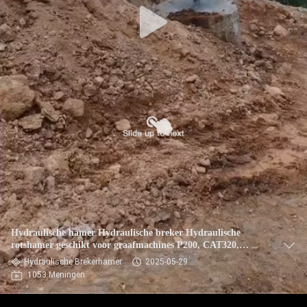
Hydraulische hamer Hydraulische breker Hydraulische
rotshamer geschikt voor graafmachines P200, CAT320,
SK200, SK230, HD820
Hydraulische Brekerhamer
2025-05-29
1053 Meningen