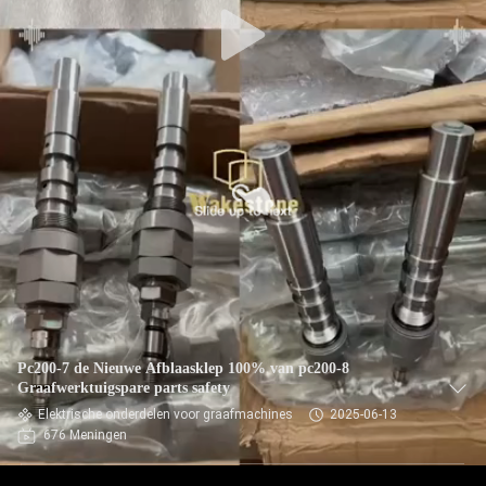
Pc200-7 de Nieuwe Afblaasklep 100% van pc200-8
Graafwerktuigspare parts safety
Elektrische onderdelen voor graafmachines
2025-06-13
676 Meningen